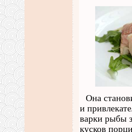
Она станови
и привлекат
варки рыбы з
кусков порци