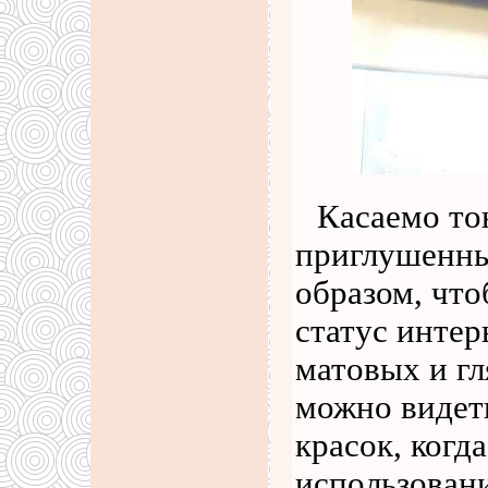
Касаемо то
приглушенны
образом, чт
статус интер
матовых и г
можно видет
красок, когд
использован