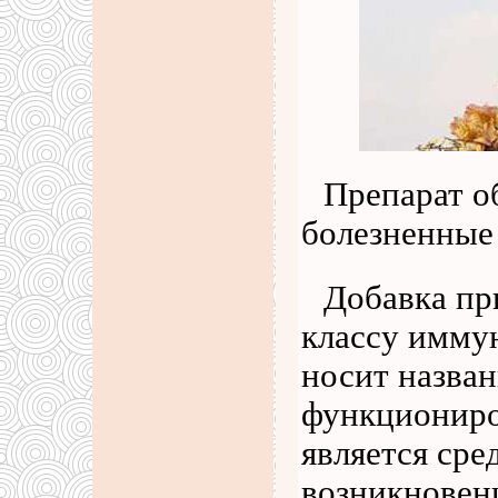
Препарат о
болезненные
Добавка пр
классу имму
носит назва
функциониро
является сре
возникновени