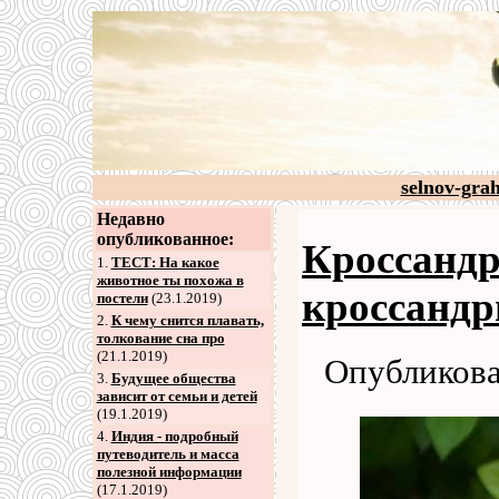
selnov-gra
Недавно
опубликованное:
Кроссандр
1.
ТЕСТ: На какое
животное ты похожа в
кроссанд
постели
(23.1.2019)
2
.
К чему снится плавать,
толкование сна про
(21.1.2019)
Опубликова
3
.
Будущее общества
зависит от семьи и детей
(19.1.2019)
4
.
Индия - подробный
путеводитель и масса
полезной информации
(17.1.2019)