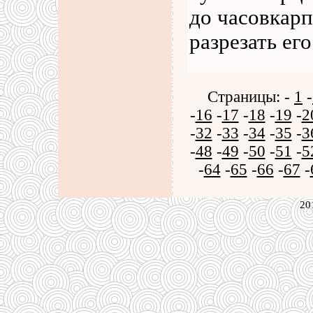
до часовкарп
разрезать ег
Страницы: -
1
-
-
16
-
17
-
18
-
19
-
2
-
32
-
33
-
34
-
35
-
3
-
48
-
49
-
50
-
51
-
5
-
64
-
65
-
66
-
67
-
20