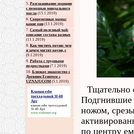
5
.
Разглаживание морщин
с помощью миндального
масла
(15.1.2019)
6
.
Современные мамы:
какие они
(13.1.2019)
7
.
Самый полезный чай:
описание состава разных
(11.1.2019)
8
.
Как чистить окуня: чем
и зачем чистят окуня, с
(9.1.2019)
9
.
Работа с трудными
подростками
(7.1.2019)
10.
Близкое знакомство с
Древним Египтом »
UZNAJUCOM
(5.1.2019)
Тщательно 
Клапан esbe
трехходовой 3f-40
Подгнившие 
Арт
клапан esbe трехходовой
ножом, срез
3f-40 Арт
.
www.vodomer.org
активирован
по центру е