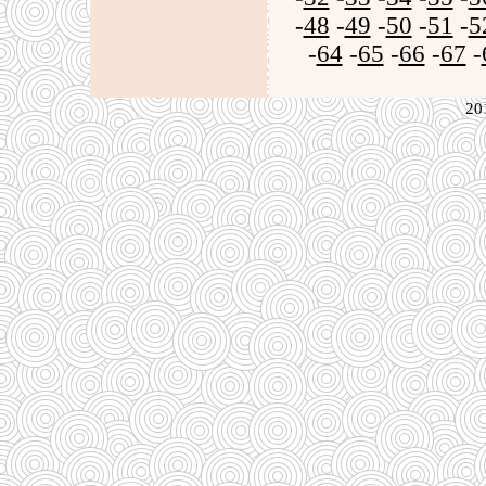
-
48
-
49
-
50
-
51
-
5
-
64
-
65
-
66
-
67
-
20