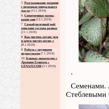
5
.
Разглаживание морщин
с помощью миндального
масла
(15.1.2019)
6
.
Современные мамы:
какие они
(13.1.2019)
7
.
Самый полезный чай:
описание состава разных
(11.1.2019)
8
.
Как чистить окуня: чем
и зачем чистят окуня, с
(9.1.2019)
9
.
Работа с трудными
подростками
(7.1.2019)
10.
Близкое знакомство с
Древним Египтом »
UZNAJUCOM
(5.1.2019)
.
Семенами. 
Стеблевыми 