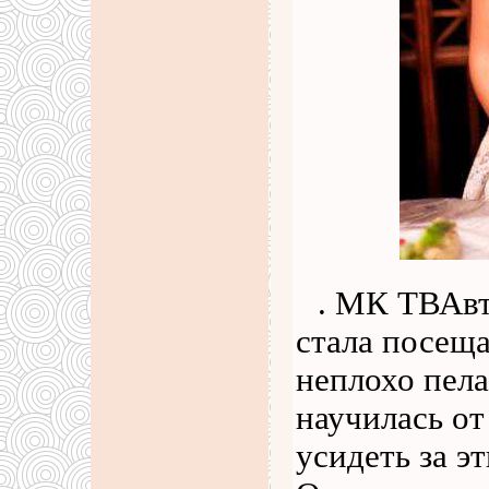
. МК ТВАвт
стала посещ
неплохо пела
научилась о
усидеть за э