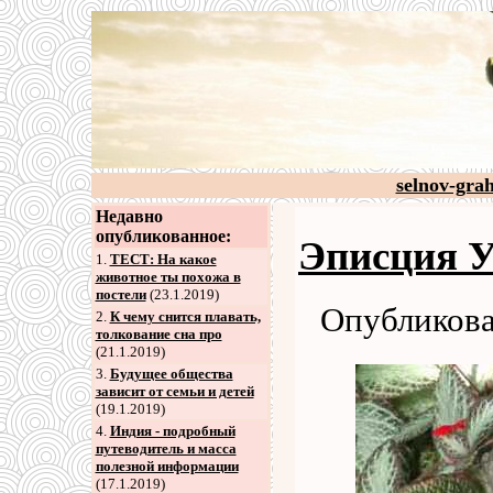
selnov-gra
Недавно
опубликованное:
Эписция У
1.
ТЕСТ: На какое
животное ты похожа в
постели
(23.1.2019)
Опубликова
2
.
К чему снится плавать,
толкование сна про
(21.1.2019)
3
.
Будущее общества
зависит от семьи и детей
(19.1.2019)
4
.
Индия - подробный
путеводитель и масса
полезной информации
(17.1.2019)