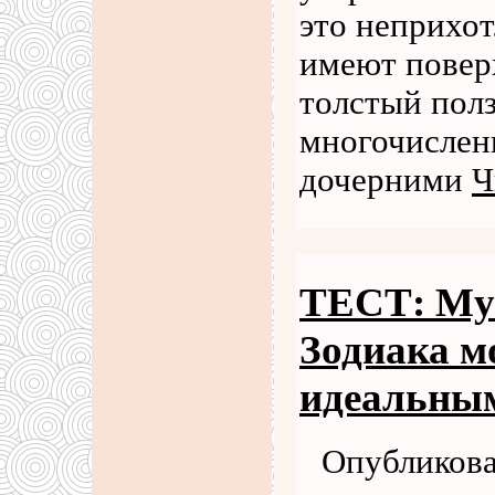
это неприхо
имеют повер
толстый пол
многочислен
дочерними
Ч
ТЕСТ: Муж
Зодиака м
идеальны
Опубликова