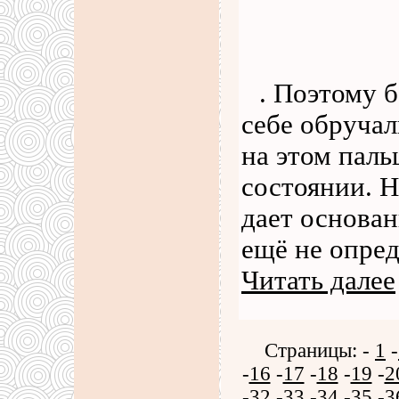
. Поэтому 
себе обручал
на этом паль
состоянии. Н
дает основа
ещё не опред
Читать далее
Страницы: -
1
-
-
16
-
17
-
18
-
19
-
2
-
32
-
33
-
34
-
35
-
3