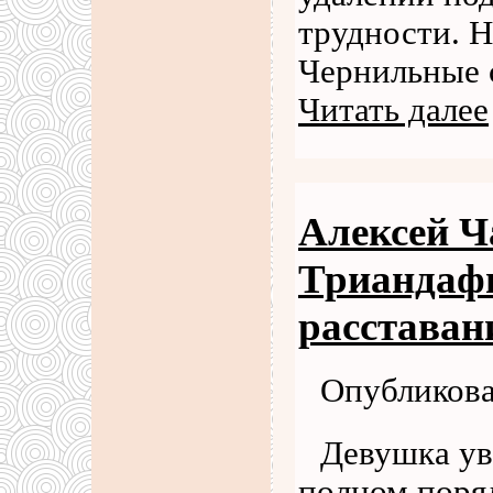
трудности. Н
Чернильные 
Читать далее
Алексей Ч
Триандафи
расставани
Опубликова
Девушка уве
полном поряд