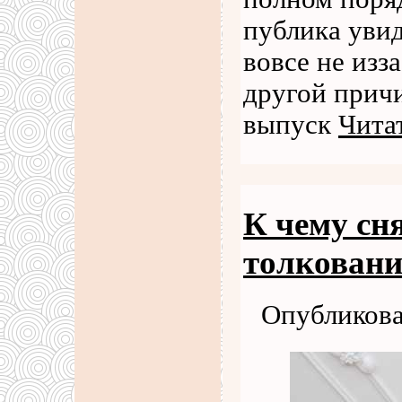
публика увид
вовсе не изз
другой причи
выпуск
Чита
К чему сн
толковани
Опубликова