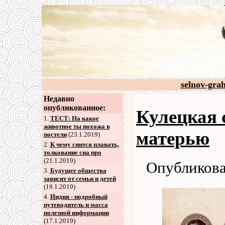
selnov-gra
Недавно
опубликованное:
Кулецкая 
1.
ТЕСТ: На какое
животное ты похожа в
матерью
постели
(23.1.2019)
2
.
К чему снится плавать,
толкование сна про
(21.1.2019)
Опубликова
3
.
Будущее общества
зависит от семьи и детей
(19.1.2019)
4
.
Индия - подробный
путеводитель и масса
полезной информации
(17.1.2019)