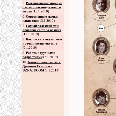
5
.
Разглаживание морщин
с помощью миндального
масла
(15.1.2019)
6
.
Современные мамы:
какие они
(13.1.2019)
7
.
Самый полезный чай:
описание состава разных
(11.1.2019)
8
.
Как чистить окуня: чем
и зачем чистят окуня, с
(9.1.2019)
9
.
Работа с трудными
подростками
(7.1.2019)
10.
Близкое знакомство с
Древним Египтом »
UZNAJUCOM
(5.1.2019)