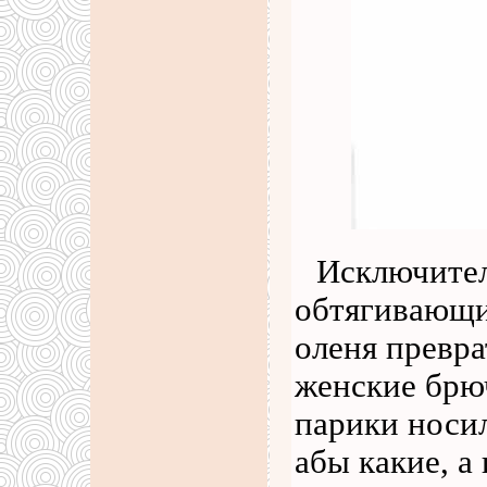
Исключител
обтягивающи
оленя превра
женские брю
парики носи
абы какие, а