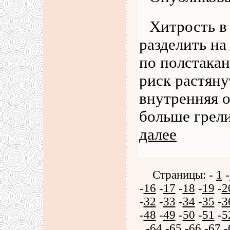
Хитрость в 
разделить на
по полстакан
риск растяну
внутренняя 
больше грел
далее
Страницы: -
1
-
-
16
-
17
-
18
-
19
-
2
-
32
-
33
-
34
-
35
-
3
-
48
-
49
-
50
-
51
-
5
-
64
-
65
-
66
-
67
-