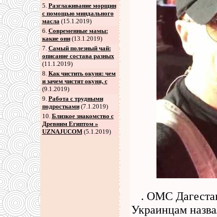
5
.
Разглаживание морщин
с помощью миндального
масла
(15.1.2019)
6
.
Современные мамы:
какие они
(13.1.2019)
7
.
Самый полезный чай:
описание состава разных
(11.1.2019)
8
.
Как чистить окуня: чем
и зачем чистят окуня, с
(9.1.2019)
9
.
Работа с трудными
подростками
(7.1.2019)
10.
Близкое знакомство с
Древним Египтом »
UZNAJUCOM
(5.1.2019)
. ОМС Дагеста
Украинцам назва