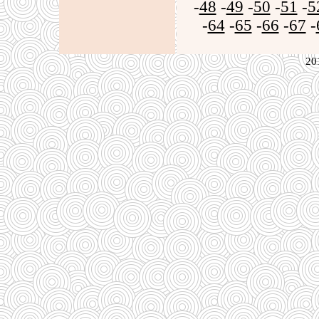
-
48
-
49
-
50
-
51
-
5
-
64
-
65
-
66
-
67
-
20