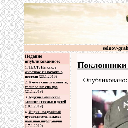
selnov-gra
Недавно
опубликованное:
Поклонники 
1.
ТЕСТ: На какое
животное ты похожа в
постели
(23.1.2019)
Опубликовано: 
2
.
К чему снится плавать,
толкование сна про
(21.1.2019)
3
.
Будущее общества
зависит от семьи и детей
(19.1.2019)
4
.
Индия - подробный
путеводитель и масса
полезной информации
(17.1.2019)