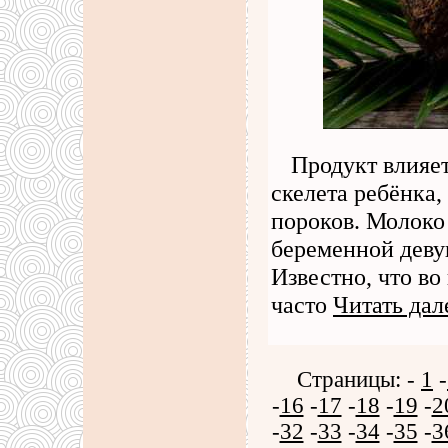
Продукт влияе
скелета ребёнка
пороков. Молоко
беременной девуш
Известно, что в
часто
Читать дал
Страницы: -
1
-
-
16
-
17
-
18
-
19
-
2
-
32
-
33
-
34
-
35
-
3