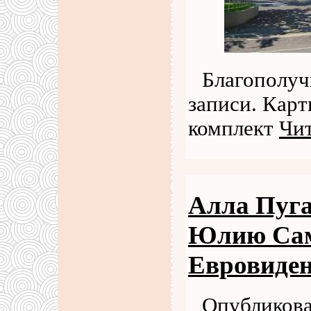
Благополуч
записи. Карт
комплект
Чит
Алла Пуга
Юлию Само
Евровиде
Опубликова