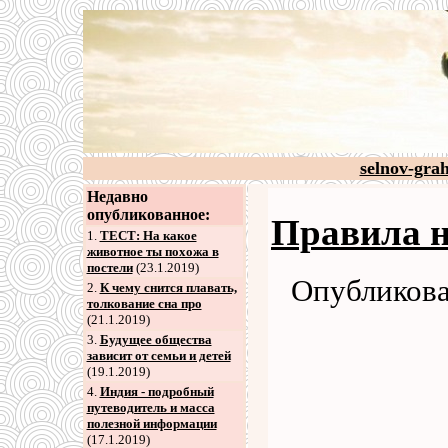
selnov-gra
Недавно
опубликованное:
Правила н
1.
ТЕСТ: На какое
животное ты похожа в
постели
(23.1.2019)
Опубликова
2
.
К чему снится плавать,
толкование сна про
(21.1.2019)
3
.
Будущее общества
зависит от семьи и детей
(19.1.2019)
4
.
Индия - подробный
путеводитель и масса
полезной информации
(17.1.2019)