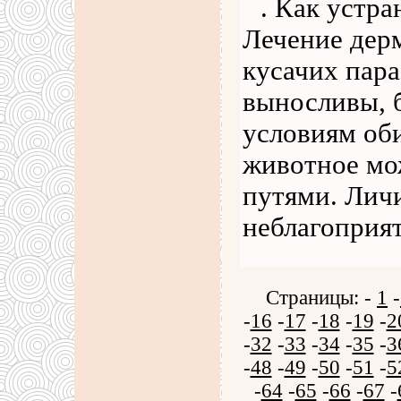
. Как устр
Лечение дерм
кусачих пара
выносливы, 
условиям об
животное мо
путями. Лич
неблагоприя
Страницы: -
1
-
-
16
-
17
-
18
-
19
-
2
-
32
-
33
-
34
-
35
-
3
-
48
-
49
-
50
-
51
-
5
-
64
-
65
-
66
-
67
-