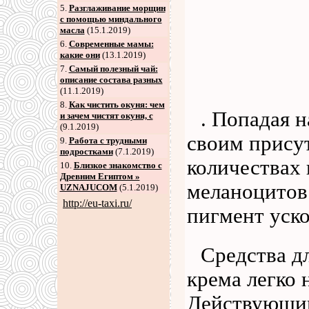
5
.
Разглаживание морщин
с помощью миндального
масла
(15.1.2019)
6
.
Современные мамы:
какие они
(13.1.2019)
7
.
Самый полезный чай:
описание состава разных
(11.1.2019)
8
.
Как чистить окуня: чем
. Попадая 
и зачем чистят окуня, с
(9.1.2019)
своим прису
9
.
Работа с трудными
подростками
(7.1.2019)
количествах
10.
Близкое знакомство с
Древним Египтом »
меланоцитов
UZNAJUCOM
(5.1.2019)
http://eu-taxi.ru/
пигмент уско
Средства дл
крема легко 
Действующи