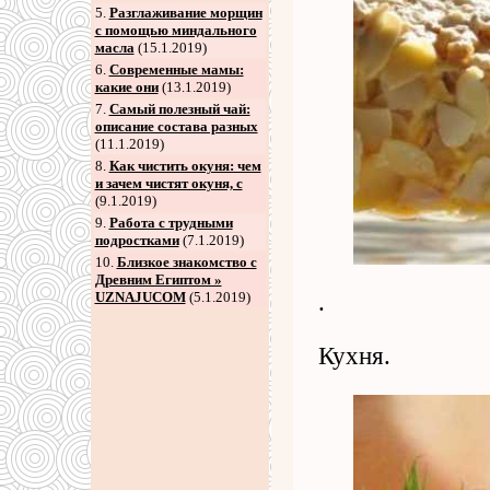
5
.
Разглаживание морщин
с помощью миндального
масла
(15.1.2019)
6
.
Современные мамы:
какие они
(13.1.2019)
7
.
Самый полезный чай:
описание состава разных
(11.1.2019)
8
.
Как чистить окуня: чем
и зачем чистят окуня, с
(9.1.2019)
9
.
Работа с трудными
подростками
(7.1.2019)
10.
Близкое знакомство с
Древним Египтом »
UZNAJUCOM
(5.1.2019)
.
Кухня.