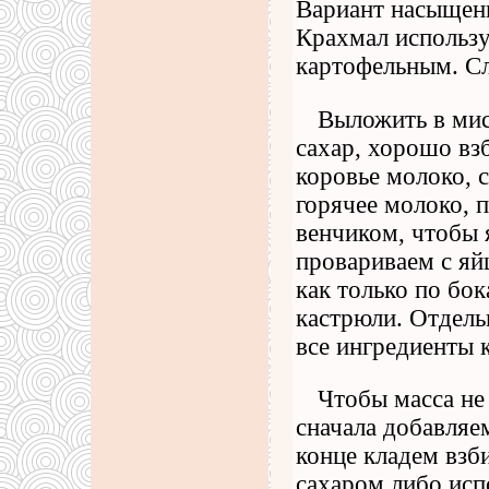
Вариант насыщенн
Крахмал использу
картофельным. Сл
Выложить в мис
сахар, хорошо вз
коровье молоко, с
горячее молоко, 
венчиком, чтобы 
провариваем с яй
как только по бок
кастрюли. Отдель
все ингредиенты 
Чтобы масса не 
сначала добавляе
конце кладем взб
сахаром либо исп