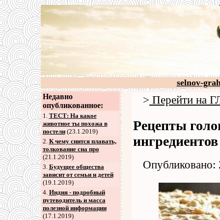
selnov-gra
Недавно
>
Перейти на
опубликованное:
1.
ТЕСТ: На какое
Рецепты голо
животное ты похожа в
постели
(23.1.2019)
ингредиентов
2
.
К чему снится плавать,
толкование сна про
(21.1.2019)
Опубликовано: 
3
.
Будущее общества
зависит от семьи и детей
(19.1.2019)
4
.
Индия - подробный
путеводитель и масса
полезной информации
(17.1.2019)