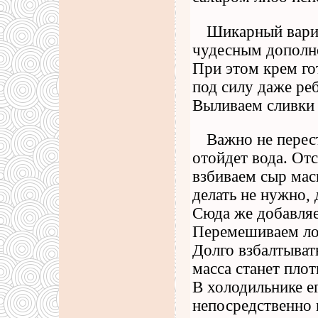
Шикарный вариа
чудесным дополне
При этом крем гот
под силу даже ре
Выливаем сливки 
Важно не перест
отойдет вода. Отс
взбиваем сыр мас
делать не нужно,
Сюда же добавляе
Перемешиваем ло
Долго взбалтывать
масса станет плот
В холодильнике е
непосредственно 