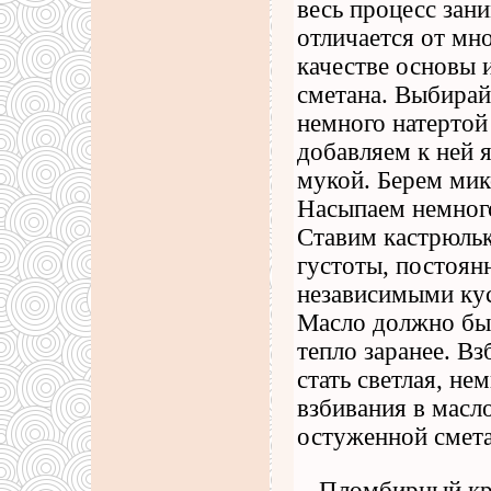
весь процесс зани
отличается от мн
качестве основы и
сметана. Выбирай
немного натертой
добавляем к ней я
мукой. Берем мик
Насыпаем немного
Ставим кастрюльк
густоты, постоян
независимыми кус
Масло должно быт
тепло заранее. В
стать светлая, не
взбивания в масл
остуженной смет
Пломбирный кр